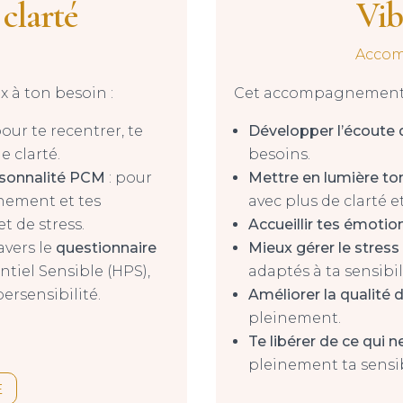
clarté
Vib
Accom
x à ton besoin :
Cet accompagnement t
pour te recentrer, te
Développer l’écoute 
e clarté.
besoins.
rsonnalité PCM
: pour
Mettre en lumière t
nement et tes
avec plus de clarté e
 de stress.
Accueillir tes émotio
ravers le
questionnaire
Mieux gérer le stress
ntiel Sensible (HPS),
adaptés à ta sensibil
rsensibilité.
Améliorer la qualité d
pleinement.
Te libérer de ce qui n
pleinement ta sensibi
E