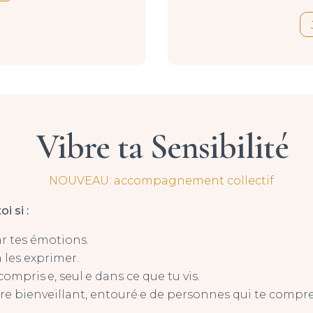
Vibre ta Sensibilité
NOUVEAU: accompagnement collectif
i si :
r tes émotions.
à les exprimer.
ompris·e, seul·e dans ce que tu vis.
dre bienveillant, entouré·e de personnes qui te compr