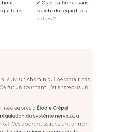
 choix
✔
Oser t’affirmer sans
 qui tu es
crainte du regard des
autres ?
 J’ai suivi un chemin qui ne vibrait pas
 fut un tournant : j’ai entrepris un
formée auprès d’
Élodie Crépel
,
n
régulation du système nerveux
, un
ntal. Ces apprentissages ont enrichi
our
t’aider à mieux comprendre ta