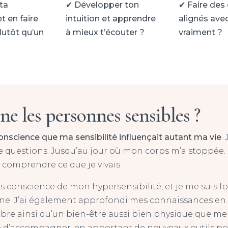
 ta
✔
Développer ton
✔
Faire des
et en faire
intuition et apprendre
alignés avec
lutôt qu’un
à mieux t’écouter ?
vraiment ?
e les personnes sensibles ?
conscience que ma sensibilité influençait autant ma vie
.
 questions. Jusqu’au jour où mon corps m’a stoppée. Ce
 comprendre ce que je vivais.
ris conscience de mon hypersensibilité, et je me suis 
ine. J’ai également approfondi mes connaissances e
ibre ainsi qu’un bien-être aussi bien physique que me
 d’accompagner, en apportant de nouveaux outils p