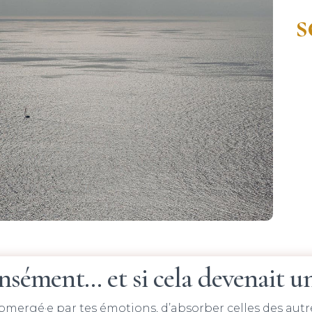
s
ensément… et si cela devenait un
ubmergé·e par tes émotions, d’absorber celles des autr