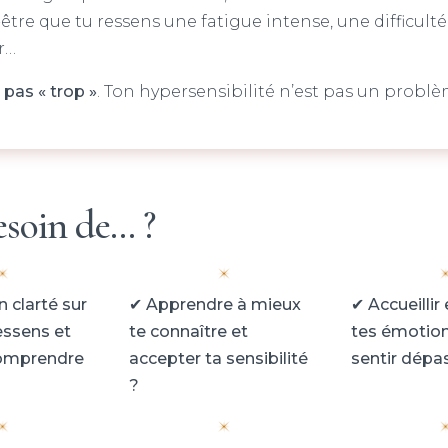
re que tu ressens une fatigue intense, une difficulté 
r…
 pas « trop »
. Ton hypersensibilité n’est pas un problèm
besoin de… ?
 clarté sur
✔
Apprendre à mieux
✔
Accueillir
essens et
te connaître et
tes émotion
comprendre
accepter ta sensibilité
sentir dépa
?