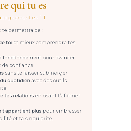
re qui tu es
pagnement en 1 :1
e permettra de :
de toi
et mieux comprendre tes
on fonctionnement
pour avancer
t de confiance.
ns
sans te laisser submerger.
 du quotidien
avec des outils
ité.
e tes relations
en osant t’affirmer
e t’appartient plus
pour embrasser
lité et ta singularité.